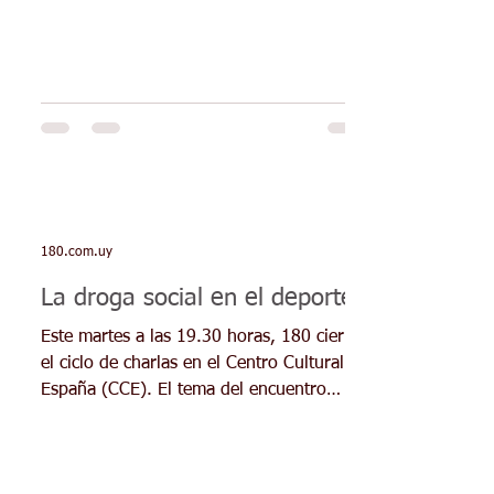
recomendamos que comience con una
consulta con el Doctor Gastón Gioscia,
especialista en Medicina del Deporte. El
valor de esta consulta es de 2900 pesos e
incluye la anamnesis o entrevista sobre
antecedentes de salud y el examen clínico.
Si fuera necesario para llegar a un mejor
diagnóstico la realización de estudios para
180.com.uy
La droga social en el deporte
Este martes a las 19.30 horas, 180 cierra
el ciclo de charlas en el Centro Cultural de
España (CCE). El tema del encuentro
serán las...