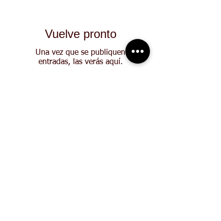
Vuelve pronto
Una vez que se publiquen
entradas, las verás aquí.
Siguenos
Archivo
junio de 2025
(1)
1 entrada
enero de 2025
(1)
1 entrada
febrero de 2022
(1)
1 entrada
octubre de 2019
(1)
1 entrada
septiembre de 2019
(1)
1 entrada
febrero de 2019
(1)
1 entrada
noviembre de 2018
(1)
1 entrada