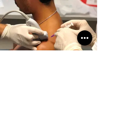
NUESTRA
MISIÓN
En la Clínica Gioscia trabajamos con la
convicción de que la salud debe ser abordada
de forma integral, contemplando tanto el
bienestar físico como el emocional.
Nuestro objetivo es acompañar a cada persona
en su proceso de recuperación y prevención,
promoviendo hábitos saludables y brindando
soluciones médicas de calidad.