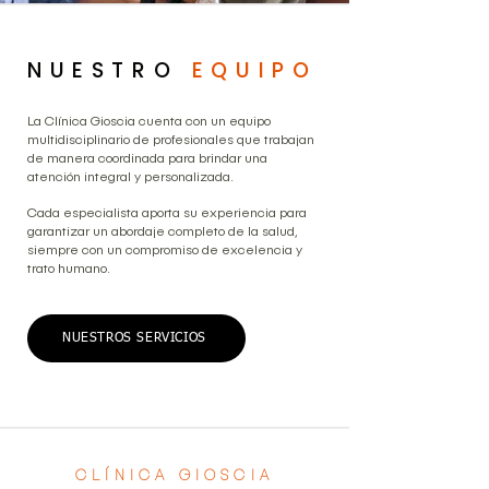
NUESTRO
EQUIPO
La Clínica Gioscia cuenta con un equipo
multidisciplinario de profesionales que trabajan
de manera coordinada para brindar una
atención integral y personalizada.
Cada especialista aporta su experiencia para
garantizar un abordaje completo de la salud,
siempre con un compromiso de excelencia y
trato humano.
NUESTROS SERVICIOS
CLÍNICA GIOSCIA