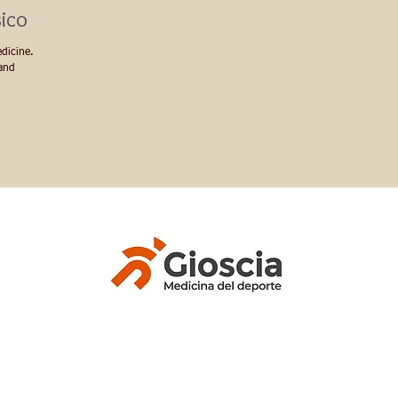
sico
dicine.
 and