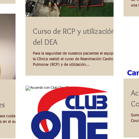
ser 
una 
Curso de RCP y utilización
del DEA
Para la seguridad de nuestros pacientes el equipo de
la Clínica realizó el curso de Reanimación Cardio
Pulmonar (RCP) y de utilización...
Ac
Co
es
Suma
ara cuidar sus
Coun
s en el sueño