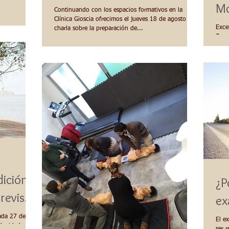
Mo
Continuando con los espacios formativos en la
Clínica Gioscia ofrecimos el jueves 18 de agosto una
Excelente car
charla sobre la preparación de...
7ma 
orga
dición
¿P
trevista
ada 27 de
El e
locidad y