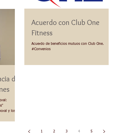
Acuerdo con Club One
Fitness
Acuerdo de beneficios mutuos con Club One.
#Convenios
cia del
nes
oral:
as"
ral y los...
1
2
3
4
5