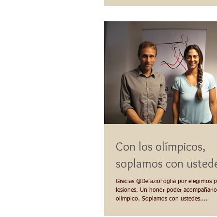
riesgo cardiovascular de los liceales...
Con los olímpicos,
soplamos con usted
Gracias @DefazioFoglia por elegirnos p
lesiones. Un honor poder acompañarlo
olímpico. Soplamos con ustedes....