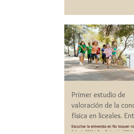
Primer estudio de
valoración de la con
física en liceales. En
en No Toquen nada
Escuchar la entrevista en No toquen n
Julio de 2016 | Por: Redacción 180 Ve