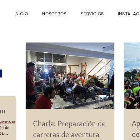
INICIO
NOSOTROS
SERVICIOS
INSTALAC
um
Ap
Charla: Preparación de
Gioscia es
ión de
de
carreras de aventura
os....