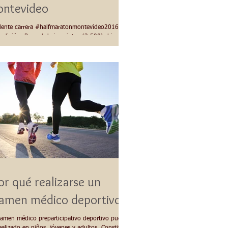
ntevideo
rera ‪#‎halfmaratonmontevideo2016‬,
edición. Record de inscriptos (3.500); bien
nizada y muy disfrutable....
or qué realizarse un
examen médico deportivo?
xamen médico preparticipativo deportivo puede