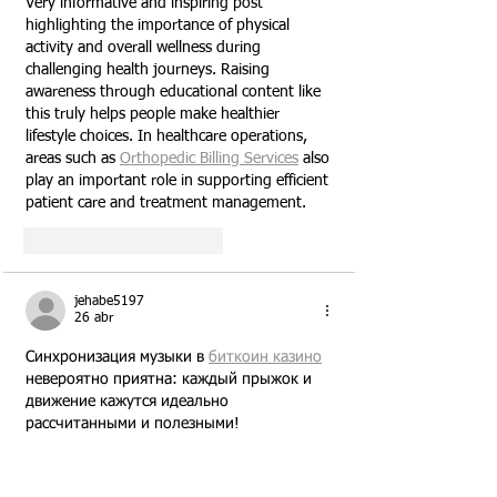
Very informative and inspiring post 
highlighting the importance of physical 
activity and overall wellness during 
challenging health journeys. Raising 
awareness through educational content like 
this truly helps people make healthier 
lifestyle choices. In healthcare operations, 
areas such as 
Orthopedic Billing Services
 also 
play an important role in supporting efficient 
patient care and treatment management.
Me gusta
Reaccionar
jehabe5197
26 abr
Синхронизация музыки в 
биткоин казино
невероятно приятна: каждый прыжок и 
движение кажутся идеально 
рассчитанными и полезными!