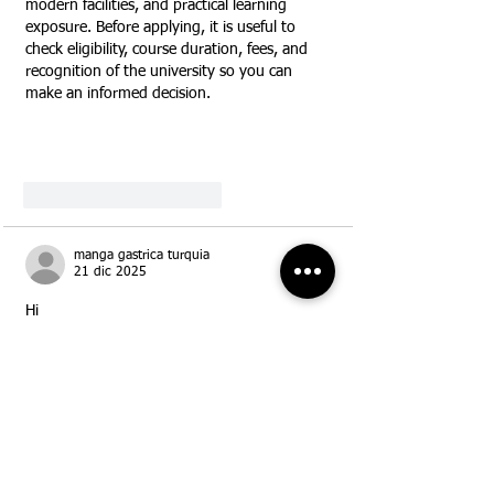
modern facilities, and practical learning 
exposure. Before applying, it is useful to 
check eligibility, course duration, fees, and 
recognition of the university so you can 
make an informed decision.
Mostrar más
Me gusta
Reaccionar
manga gastrica turquia
21 dic 2025
Hi
Me gusta
Reaccionar
Ver más comentarios
Posts recientes