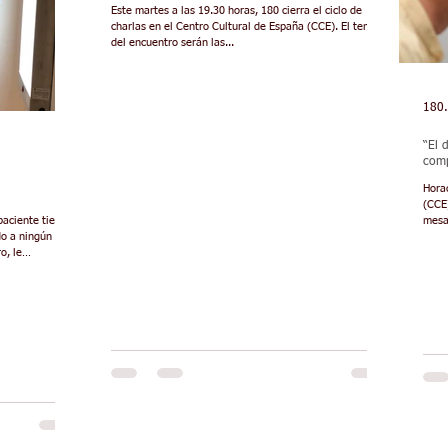
Este martes a las 19.30 horas, 180 cierra el ciclo de
charlas en el Centro Cultural de España (CCE). El tema
del encuentro serán las...
180
“El 
comp
Horac
(CCE)
paciente tiene
mesa
do a ningún
o, le
sulta con el
dicina del
 2900 pesos e
antecedentes de
rio para llegar a
tudios para