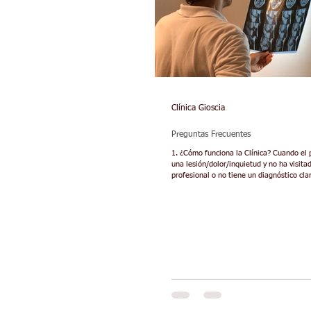
Clínica Gioscia
Preguntas Frecuentes
1. ¿Cómo funciona la Clínica? Cuando el 
una lesión/dolor/inquietud y no ha visita
profesional o no tiene un diagnóstico clar
recomendamos que comience con una con
Doctor Gastón Gioscia, especialista en Me
Deporte. El valor de esta consulta es de
incluye la anamnesis o entrevista sobre 
salud y el examen clínico. Si fuera necesa
un mejor diagnóstico la realización de es