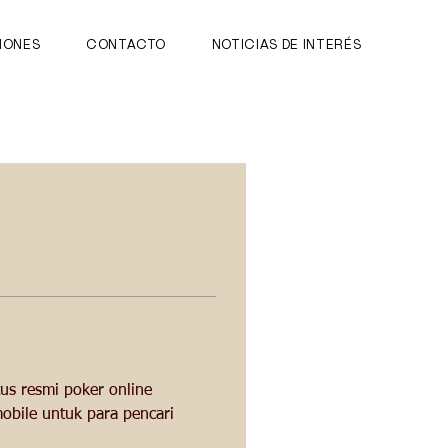
IONES
CONTACTO
NOTICIAS DE INTERÉS
us resmi poker online 
bile untuk para pencari 